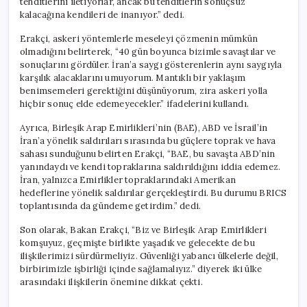
tehditlerini iletiyorlar, ancak bu tehditlerin sonuçsuz
kalacağına kendileri de inanıyor.” dedi.
Erakçi, askeri yöntemlerle meseleyi çözmenin mümkün
olmadığını belirterek, “40 gün boyunca bizimle savaştılar ve
sonuçlarını gördüler. İran’a saygı gösterenlerin aynı saygıyla
karşılık alacaklarını umuyorum. Mantıklı bir yaklaşım
benimsemeleri gerektiğini düşünüyorum, zira askeri yolla
hiçbir sonuç elde edemeyecekler.” ifadelerini kullandı.
Ayrıca, Birleşik Arap Emirlikleri’nin (BAE), ABD ve İsrail’in
İran’a yönelik saldırıları sırasında bu güçlere toprak ve hava
sahası sunduğunu belirten Erakçi, “BAE, bu savaşta ABD’nin
yanındaydı ve kendi topraklarına saldırıldığını iddia edemez.
İran, yalnızca Emirlikler topraklarındaki Amerikan
hedeflerine yönelik saldırılar gerçekleştirdi. Bu durumu BRICS
toplantısında da gündeme getirdim.” dedi.
Son olarak, Bakan Erakçi, “Biz ve Birleşik Arap Emirlikleri
komşuyuz, geçmişte birlikte yaşadık ve gelecekte de bu
ilişkilerimizi sürdürmeliyiz. Güvenliği yabancı ülkelerle değil,
birbirimizle işbirliği içinde sağlamalıyız.” diyerek iki ülke
arasındaki ilişkilerin önemine dikkat çekti.