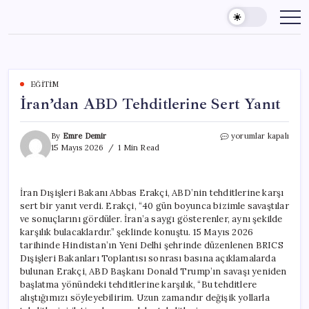
Skip
to
content
EĞITIM
İran’dan ABD Tehditlerine Sert Yanıt
İran’dan
By
Emre Demir
yorumlar kapalı
ABD
15 Mayıs 2026
1 Min Read
Tehditlerine
Sert
Yanıt
İran Dışişleri Bakanı Abbas Erakçi, ABD’nin tehditlerine karşı
için
sert bir yanıt verdi. Erakçi, “40 gün boyunca bizimle savaştılar
ve sonuçlarını gördüler. İran’a saygı gösterenler, aynı şekilde
karşılık bulacaklardır.” şeklinde konuştu. 15 Mayıs 2026
tarihinde Hindistan’ın Yeni Delhi şehrinde düzenlenen BRICS
Dışişleri Bakanları Toplantısı sonrası basına açıklamalarda
bulunan Erakçi, ABD Başkanı Donald Trump’ın savaşı yeniden
başlatma yönündeki tehditlerine karşılık, “Bu tehditlere
alıştığımızı söyleyebilirim. Uzun zamandır değişik yollarla