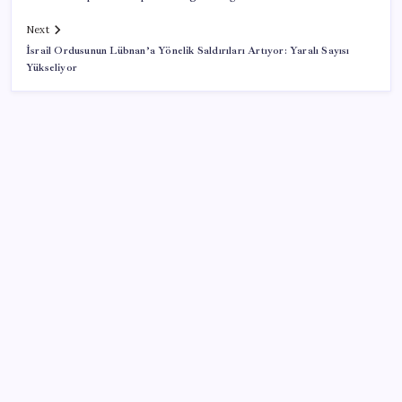
Next
İsrail Ordusunun Lübnan’a Yönelik Saldırıları Artıyor: Yaralı Sayısı
Yükseliyor
SON YAZILAR
Artık çalışan primi tazminata yansıyacak
Airbnb, ürün geliştirme süreçlerinde yapay zekayı
kullanıyor
Ekran Kartı Fiyatlarına Zam Yolda: Yüzde 40’a Varan
Fiyat Artışı