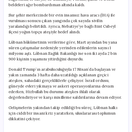
beldeleri ağır bombardıman altında kaldı.
Sur şehir merkezinde bir evin insansız hava aracı (İHA) ile
vurulması sonucu çıkan yangında çok sayıda sivilin
yaralandığı belirtildi. Ayrıca, Nebatiye’ye bağlı Bint Cubeyl
ilçesi yoğun topçu ateşiyle hedef alındı.
Lübnan hükümetinin verilerine göre, Mart ayından bu yana
süren çatışmalar nedeniyle yerinden edilenlerin sayısı 1
milyonu aştı. Lübnan Sağlık Bakanlığı ise son iki ayda 2 bin
900 kişinin yaşamını yitirdiğini duyurdu.
Donald Trump’ın arabuluculuğuyla 17 Nisan’da başlayan ve
yakın zamanda 3 hafta daha uzatıldığı açıklanan geçici
ateşkes, sahadaki gerçekliklerle çelişiyor. İsrail ordusu,
güneyde evleri yıkmaya ve askeri operasyonlarına devam
ederken, Hizbullah bu durumu ateşkes ihlali olarak
değerlendiriyor ve karşı misilleme saldırılarına devam ediyor.
Gelişmelerin yakından takip edildiği bu süreç, Lübnan halkı
için ciddi bir insani kriz yaratırken, uluslararası toplumun
dikkatini çekiyor.