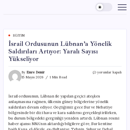
Skip
to
content
EĞITIM
İsrail Ordusunun Lübnan’a Yönelik
Saldırıları Artıyor: Yaralı Sayısı
Yükseliyor
İsrail
By
Emre Demir
yorumlar kapalı
Ordusunun
15 Mayıs 2026
1 Min Read
Lübnan’a
Yönelik
Saldırıları
İsrail ordusunun, Lübnan ile yapılan geçici ateşkes
Artıyor:
anlaşmasına rağmen, ülkenin güney bölgelerine yönelik
Yaralı
Sayısı
saldırıları devam ediyor. Geçtiğimiz gece Sur ve Nebatiye
Yükseliyor
bölgesinde bir dizi hava ve kara saldırısı gerçekleştirilirken,
için
bu durum bölgedeki gerginliği yeniden artırdı. Lübnan resmi
haber ajansı NNA’nın aktardığı bilgilere göre, Sur kentine
bağlı Kana, el-Kleyle, es-Sultaniye, Tebnin, Şuhur ve Debal