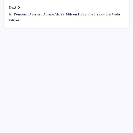
Next
Isı Pompası Devrimi: Avrupa’da 28 Milyon Hane Fosil Yakıtlara Veda
Ediyor
SON YAZILAR
OpenAI, yapay zeka modellerinin sınırların dışına
çıktığını açıkladı
Tutuklanan Erdal Beşikçioğlu açığa almıştı: ‘Etkin
pişmanlık’ ifadesi verip şikayetçi olduğu ortaya çıktı!
HAVELSAN’ın ‘komuta kontrol’ü Azerbaycan’a güç