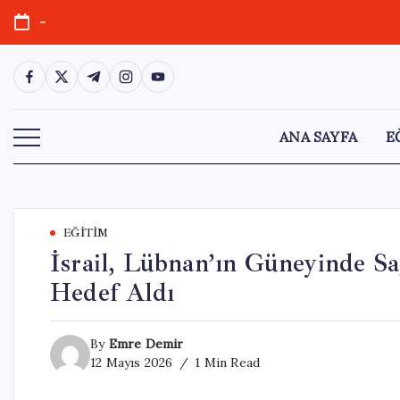
Skip
-
to
content
https://www.facebook.com/
https://twitter.com/
https://t.me/
https://www.instagram.com/
https://youtube.com/
ANA SAYFA
E
EĞITIM
İsrail, Lübnan’ın Güneyinde Sa
Hedef Aldı
By
Emre Demir
12 Mayıs 2026
1 Min Read