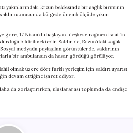
Merkezine
ti yakınlarındaki Erzun beldesinde bir sağlık biriminin
Yakın
u saldırı sonucunda bölgede önemli ölçüde yıkım
Bir
Bölgeyi
Hedef
e göre, 17 Nisan’da başlayan ateşkese rağmen İsrail’in
Aldı
ürdüğü bildirilmektedir. Saldırıda, Erzun’daki sağlık
için
. Sosyal medyada paylaşılan görüntülerde, saldırının
çlarla bir ambulansın da hasar gördüğü görülüyor.
hil olmak üzere dört farklı yerleşim için saldırı uyarısı
ğin devam ettiğine işaret ediyor.
daha da zorlaştırırken, uluslararası toplumda da endişe