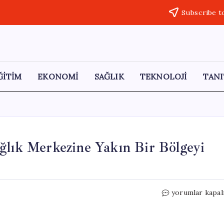
Subscribe t
ĞİTİM
EKONOMİ
SAĞLIK
TEKNOLOJİ
TANI
ğlık Merkezine Yakın Bir Bölgeyi
İsrail,
yorumlar kapal
Lübnan’ın
Güneyinde
Sağlık