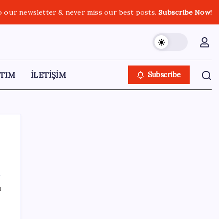
o our newsletter & never miss our best posts.
Subscribe Now!
TIM
İLETİŞİM
Subscribe
SON YAZILAR
ı
Airbnb, ürün geliştirme süreçlerinde yapay
zekayı kullanıyor