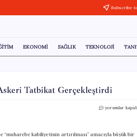
Subscribe t
ĞİTİM
EKONOMİ
SAĞLIK
TEKNOLOJİ
TANI
skeri Tatbikat Gerçekleştirdi
Tahran’da
yorumlar kapal
Devrim
Muhafızları
Askeri
Tatbikat
 “muharebe kabiliyetinin artırılması” amacıyla büyük bir