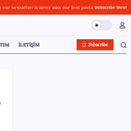
o our newsletter & never miss our best posts.
Subscribe Now!
TIM
İLETİŞİM
Subscribe
ı
SON YAZILAR
OpenAI, yapay zeka modellerinin sınırların
dışına çıktığını açıkladı