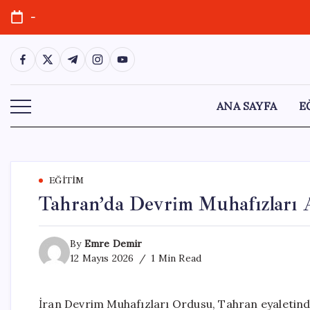
Skip
-
to
content
https://www.facebook.com/
https://twitter.com/
https://t.me/
https://www.instagram.com/
https://youtube.com/
ANA SAYFA
E
EĞITIM
Tahran’da Devrim Muhafızları A
By
Emre Demir
12 Mayıs 2026
1 Min Read
İran Devrim Muhafızları Ordusu, Tahran eyaletinde