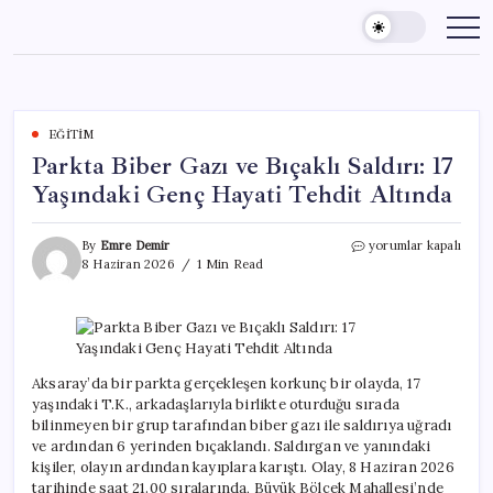
Skip
to
content
EĞITIM
Parkta Biber Gazı ve Bıçaklı Saldırı: 17
Yaşındaki Genç Hayati Tehdit Altında
Parkta
By
Emre Demir
yorumlar kapalı
Biber
8 Haziran 2026
1 Min Read
Gazı
ve
Bıçaklı
Saldırı:
17
Yaşındaki
Aksaray’da bir parkta gerçekleşen korkunç bir olayda, 17
Genç
yaşındaki T.K., arkadaşlarıyla birlikte oturduğu sırada
Hayati
bilinmeyen bir grup tarafından biber gazı ile saldırıya uğradı
Tehdit
ve ardından 6 yerinden bıçaklandı. Saldırgan ve yanındaki
Altında
kişiler, olayın ardından kayıplara karıştı. Olay, 8 Haziran 2026
için
tarihinde saat 21.00 sıralarında, Büyük Bölcek Mahallesi’nde