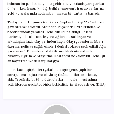
bulunan bir parkta meydana geldi. T.K. ve arkadaşları, parkta
dinlenirken, henüz kimliği belirlenemeyen bir grup yanlarına
geldi ve aralarında nedeni bilinmeyen bir tartışma başladı.
Tartışmanın büyümesiyle, karşı gruptan bir kişi T.K.’ya biber
gazı sıkarak saldırdı. Ardından, bıçakla T.K.’yı sırtından ve
bacaklarından yaraladı. Genç, vücuduna aldığı 6 bıçak
darbesiyle kanlar içinde yere yığılırken, saldırgan ve
arkadaşları hızla olay yerinden kaçtı. Olayı görenlerin ihbarı
üzerine, polis ve sağlık ekipleri derhal bölgeye sevk edildi. Ağır
yaralanan T.K., ambulanstaki ilk müdahalenin ardından
Aksaray Eğitim ve Araştırma Hastanesi’ne kaldırıldı. Genç, şu
an hayati tehlike ile karşı karşıya.
Polis, kaçan şüphelileri yakalamak için geniş çaplı bir
soruşturma başlattı ve olayla ilgili tüm delilleri incelemeye
aldı. Yerel halk, bu tür şiddet olaylarının önlenmesi adına
yetkililerden güçlü tedbirler beklediklerini ifade ediyor. (DHA)