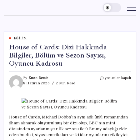
Skip
to
content
EĞITIM
House of Cards: Dizi Hakkında
Bilgiler, Bölüm ve Sezon Sayısı,
Oyuncu Kadrosu
House
By
Emre Demir
yorumlar kapalı
of
8 Haziran 2026
2 Min Read
Cards:
Dizi
Hakkında
Bilgiler,
Bölüm
ve
House of Cards, Michael Dobbs’ın aynı adlı ünlü romanından
Sezon
ilham alınarak oluşturulmuş bir dizi olup, BBC’nin mini
Sayısı,
dizisinden uyarlanmıştır. İlk sezonu ile 9 Emmy adaylığı elde
Oyuncu
eden bu dizi, siyasi entrikaları ve iktidar oyunlarını etkileyici
Kadrosu