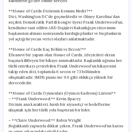
sahnelerle gözler önüne seriyor.
için
**House of Cards Dizisinin Konusu Nedir?**
Dizi, Washington DC’de geçmektedir ve Güney Karolina’dan
seçilen Demokratik Partili kongre üyesi Frank Underwood’un,
kendisine vaat edilen ABD Dışişleri Bakanlığı pozisyonunu
başkasının alması sonrasında kurduğu planlar ve bu planların
yol açtığı heyecan verici olayları anlatmaktadır.
**House of Cards Kaç Bölüm ve Sezon?**
Efsanevi bir yapım olan House of Cards, izleyicileri ekran
başına kilitleyen bir hikaye sunmaktadır. Başkanlık uğruna her
türlü entrikayı çevirebilen Frank Underwood’un hikayesini
takip eden dizi, toplamda 6 sezon ve 73 bölümden
oluşmaktadır. IMDb puanı ise 9.0 gibi oldukça yüksek bir
derecededir.
**House of Cards Oyuncuları (Oyuncu Kadrosu) Listesi**
– **Frank Underwood:** Kevin Spacey
Dizinin ana karakteri, hırslı bir siyasetçi ve hedeflerine
ulaşmak için her türlü yola başvuran bir lider.
– **Claire Underwood:** Robin Wright
Soğukkanlı yapısıyla dikkat çeken, Frank Underwood’un karısı
ve onun arkasındaki güçlü kadın.