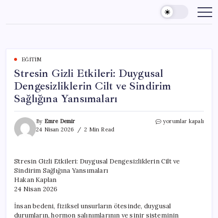
Skip
to
content
EĞITIM
Stresin Gizli Etkileri: Duygusal
Dengesizliklerin Cilt ve Sindirim
Sağlığına Yansımaları
Stresin
By
Emre Demir
yorumlar kapalı
Gizli
24 Nisan 2026
2 Min Read
Etkileri:
Duygusal
Dengesizliklerin
Stresin Gizli Etkileri: Duygusal Dengesizliklerin Cilt ve
Cilt
Sindirim Sağlığına Yansımaları
ve
Sindirim
Hakan Kaplan
Sağlığına
24 Nisan 2026
Yansımaları
için
İnsan bedeni, fiziksel unsurların ötesinde, duygusal
durumların, hormon salınımlarının ve sinir sisteminin