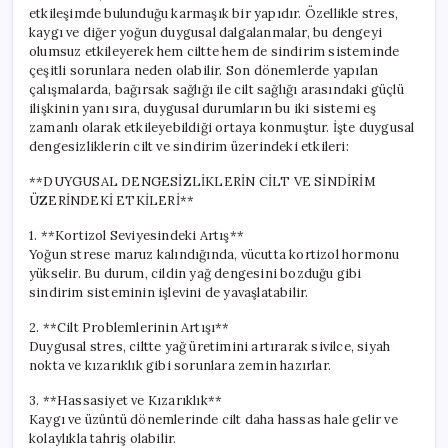
etkileşimde bulunduğu karmaşık bir yapıdır. Özellikle stres,
kaygı ve diğer yoğun duygusal dalgalanmalar, bu dengeyi
olumsuz etkileyerek hem ciltte hem de sindirim sisteminde
çeşitli sorunlara neden olabilir. Son dönemlerde yapılan
çalışmalarda, bağırsak sağlığı ile cilt sağlığı arasındaki güçlü
ilişkinin yanı sıra, duygusal durumların bu iki sistemi eş
zamanlı olarak etkileyebildiği ortaya konmuştur. İşte duygusal
dengesizliklerin cilt ve sindirim üzerindeki etkileri:
**DUYGUSAL DENGESİZLİKLERİN CİLT VE SİNDİRİM
ÜZERİNDEKİ ETKİLERİ**
1. **Kortizol Seviyesindeki Artış**
Yoğun strese maruz kalındığında, vücutta kortizol hormonu
yükselir. Bu durum, cildin yağ dengesini bozduğu gibi
sindirim sisteminin işlevini de yavaşlatabilir.
2. **Cilt Problemlerinin Artışı**
Duygusal stres, ciltte yağ üretimini artırarak sivilce, siyah
nokta ve kızarıklık gibi sorunlara zemin hazırlar.
3. **Hassasiyet ve Kızarıklık**
Kaygı ve üzüntü dönemlerinde cilt daha hassas hale gelir ve
kolaylıkla tahriş olabilir.