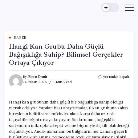
Skip
to
content
HABER
Hangi Kan Grubu Daha Güçlü
Bağışıklığa Sahip? Bilimsel Gerçekler
Ortaya Çıkıyor
Hangi
By
Emre Demir
yorumlar kapalı
Kan
24 Nisan 2026
1 Min Read
Grubu
Daha
Güçlü
Hangi kan grubunun daha güçlü bir bağışıklığa sahip olduğu
Bağışıklığa
merak ediliyor. Yapılan bazı araştırmalar, 0 kan grubuna sahip
Sahip?
Bilimsel
bireylerin belirli viral enfeksiyonlara karşı daha az risk
Gerçekler
taşıyabileceğini ortaya koyuyor. Bu durumun, bağışıklık
Ortaya
sisteminin mikroplara tepki verme biçimiyle ilişkili olabileceği
Çıkıyor
düşünülüyor. Ancak uzmanlar, bu bulguların her zaman geçerli
için
bir üstünlük anlamına gelmediğini özellikle vurguluyor. Çünkü