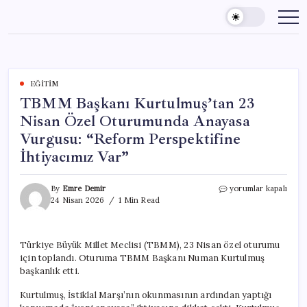
Skip
to
content
EĞITIM
TBMM Başkanı Kurtulmuş’tan 23
Nisan Özel Oturumunda Anayasa
Vurgusu: “Reform Perspektifine
İhtiyacımız Var”
TBMM
By
Emre Demir
yorumlar kapalı
Başkanı
24 Nisan 2026
1 Min Read
Kurtulmuş’tan
23
Nisan
Türkiye Büyük Millet Meclisi (TBMM), 23 Nisan özel oturumu
Özel
için toplandı. Oturuma TBMM Başkanı Numan Kurtulmuş
Oturumunda
Anayasa
başkanlık etti.
Vurgusu:
“Reform
Kurtulmuş, İstiklal Marşı’nın okunmasının ardından yaptığı
Perspektifine