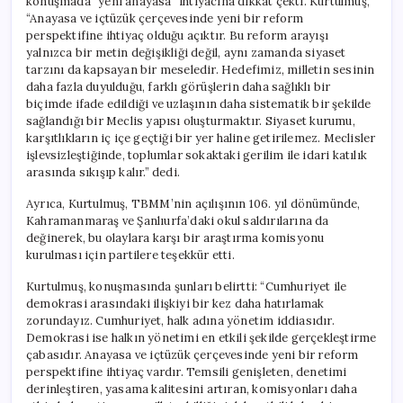
konuşmada “yeni anayasa” ihtiyacına dikkat çekti. Kurtulmuş,
İhtiyacımız
“Anayasa ve içtüzük çerçevesinde yeni bir reform
Var”
perspektifine ihtiyaç olduğu açıktır. Bu reform arayışı
için
yalnızca bir metin değişikliği değil, aynı zamanda siyaset
tarzını da kapsayan bir meseledir. Hedefimiz, milletin sesinin
daha fazla duyulduğu, farklı görüşlerin daha sağlıklı bir
biçimde ifade edildiği ve uzlaşının daha sistematik bir şekilde
sağlandığı bir Meclis yapısı oluşturmaktır. Siyaset kurumu,
karşıtlıkların iç içe geçtiği bir yer haline getirilemez. Meclisler
işlevsizleştiğinde, toplumlar sokaktaki gerilim ile idari katılık
arasında sıkışıp kalır.” dedi.
Ayrıca, Kurtulmuş, TBMM’nin açılışının 106. yıl dönümünde,
Kahramanmaraş ve Şanlıurfa’daki okul saldırılarına da
değinerek, bu olaylara karşı bir araştırma komisyonu
kurulması için partilere teşekkür etti.
Kurtulmuş, konuşmasında şunları belirtti: “Cumhuriyet ile
demokrasi arasındaki ilişkiyi bir kez daha hatırlamak
zorundayız. Cumhuriyet, halk adına yönetim iddiasıdır.
Demokrasi ise halkın yönetimi en etkili şekilde gerçekleştirme
çabasıdır. Anayasa ve içtüzük çerçevesinde yeni bir reform
perspektifine ihtiyaç vardır. Temsili genişleten, denetimi
derinleştiren, yasama kalitesini artıran, komisyonları daha